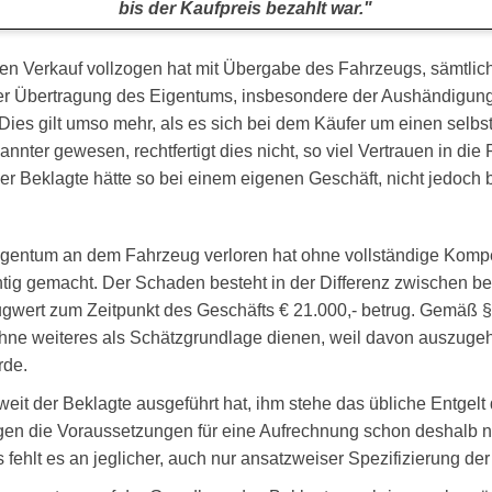
bis der Kaufpreis bezahlt war."
 den Verkauf vollzogen hat mit Übergabe des Fahrzeugs, sämtlic
 der Übertragung des Eigentums, insbesondere der Aushändigung 
 Dies gilt umso mehr, als es sich bei dem Käufer um einen sel
nnter gewesen, rechtfertigt dies nicht, so viel Vertrauen in di
eklagte hätte so bei einem eigenen Geschäft, nicht jedoch be
Eigentum an dem Fahrzeug verloren hat ohne vollständige Kompe
g gemacht. Der Schaden besteht in der Differenz zwischen bez
eugwert zum Zeitpunkt des Geschäfts € 21.000,- betrug. Gemäß 
 ohne weiteres als Schätzgrundlage dienen, weil davon auszuge
rde.
eit der Beklagte ausgeführt hat, ihm stehe das übliche Entgelt 
en die Voraussetzungen für eine Aufrechnung schon deshalb nic
s fehlt es an jeglicher, auch nur ansatzweiser Spezifizierung d