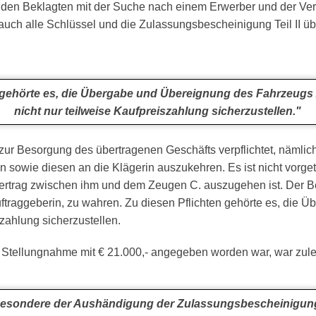
in den Beklagten mit der Suche nach einem Erwerber und der V
h alle Schlüssel und die Zulassungsbescheinigung Teil II überg
] gehörte es, die Übergabe und Übereignung des Fahrzeugs
nicht nur teilweise Kaufpreiszahlung sicherzustellen."
ur Besorgung des übertragenen Geschäfts verpflichtet, nämlich
sowie diesen an die Klägerin auszukehren. Es ist nicht vorge
vertrag zwischen ihm und dem Zeugen C. auszugehen ist. Der B
 Auftraggeberin, zu wahren. Zu diesen Pflichten gehörte es, d
zahlung sicherzustellen.
n Stellungnahme mit € 21.000,- angegeben worden war, war zuletz
besondere der Aushändigung der Zulassungsbescheinigung Te