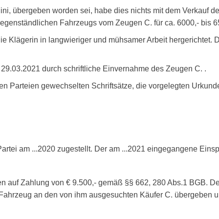
i, übergeben worden sei, habe dies nichts mit dem Verkauf des
egenständlichen Fahrzeugs vom Zeugen C. für ca. 6000,- bis 65
die Klägerin in langwieriger und mühsamer Arbeit hergerichtet. 
9.03.2021 durch schriftliche Einvernahme des Zeugen C. .
en Parteien gewechselten Schriftsätze, die vorgelegten Urkun
rtei am ...2020 zugestellt. Der am ...2021 eingegangene Einspr
ten auf Zahlung von € 9.500,- gemäß §§ 662, 280 Abs.1 BGB. D
as Fahrzeug an den von ihm ausgesuchten Käufer C. übergeben un