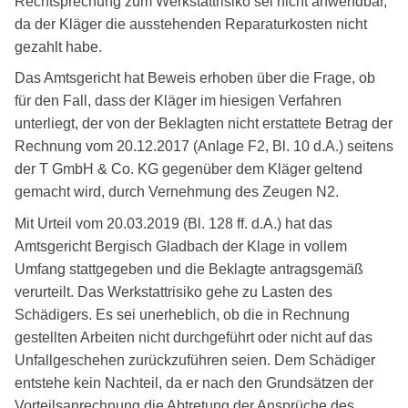
Rechtsprechung zum Werkstattrisiko sei nicht anwendbar,
da der Kläger die ausstehenden Reparaturkosten nicht
gezahlt habe.
Das Amtsgericht hat Beweis erhoben über die Frage, ob
für den Fall, dass der Kläger im hiesigen Verfahren
unterliegt, der von der Beklagten nicht erstattete Betrag der
Rechnung vom 20.12.2017 (Anlage F2, Bl. 10 d.A.) seitens
der T GmbH & Co. KG gegenüber dem Kläger geltend
gemacht wird, durch Vernehmung des Zeugen N2.
Mit Urteil vom 20.03.2019 (Bl. 128 ff. d.A.) hat das
Amtsgericht Bergisch Gladbach der Klage in vollem
Umfang stattgegeben und die Beklagte antragsgemäß
verurteilt. Das Werkstattrisiko gehe zu Lasten des
Schädigers. Es sei unerheblich, ob die in Rechnung
gestellten Arbeiten nicht durchgeführt oder nicht auf das
Unfallgeschehen zurückzuführen seien. Dem Schädiger
entstehe kein Nachteil, da er nach den Grundsätzen der
Vorteilsanrechnung die Abtretung der Ansprüche des