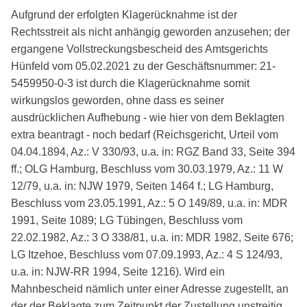
Aufgrund der erfolgten Klagerücknahme ist der
Rechtsstreit als nicht anhängig geworden anzusehen; der
ergangene Vollstreckungsbescheid des Amtsgerichts
Hünfeld vom 05.02.2021 zu der Geschäftsnummer: 21-
5459950-0-3 ist durch die Klagerücknahme somit
wirkungslos geworden, ohne dass es seiner
ausdrücklichen Aufhebung - wie hier von dem Beklagten
extra beantragt - noch bedarf (Reichsgericht, Urteil vom
04.04.1894, Az.: V 330/93, u.a. in: RGZ Band 33, Seite 394
ff.; OLG Hamburg, Beschluss vom 30.03.1979, Az.: 11 W
12/79, u.a. in: NJW 1979, Seiten 1464 f.; LG Hamburg,
Beschluss vom 23.05.1991, Az.: 5 O 149/89, u.a. in: MDR
1991, Seite 1089; LG Tübingen, Beschluss vom
22.02.1982, Az.: 3 O 338/81, u.a. in: MDR 1982, Seite 676;
LG Itzehoe, Beschluss vom 07.09.1993, Az.: 4 S 124/93,
u.a. in: NJW-RR 1994, Seite 1216). Wird ein
Mahnbescheid nämlich unter einer Adresse zugestellt, an
der der Beklagte zum Zeitpunkt der Zustellung unstreitig