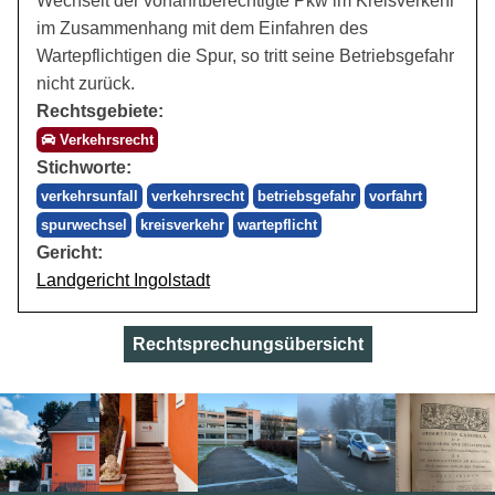
Wechselt der vorfahrtberechtigte Pkw im Kreisverkehr
im Zusammenhang mit dem Einfahren des
Wartepflichtigen die Spur, so tritt seine Betriebsgefahr
nicht zurück.
Rechtsgebiete:
Verkehrsrecht
Stichworte:
verkehrsunfall
verkehrsrecht
betriebsgefahr
vorfahrt
spurwechsel
kreisverkehr
wartepflicht
Gericht:
Landgericht Ingolstadt
Rechtsprechungsübersicht